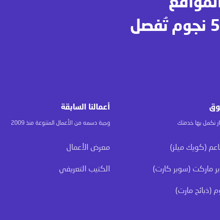
المواقع
وتطبيقات الجوال … خدمـة 5 نجوم تُفصل
وق
أعمالنا السابقة
ر نكمل بها خدمتك
وجبة دسمه من الأعمال المتنوعة منذ 2009
عم (كويك ميلز)
معرض الأعمال
ر ماركت (سوبر كارت)
الكتيب التعريفي
م (ذبائح مارت)