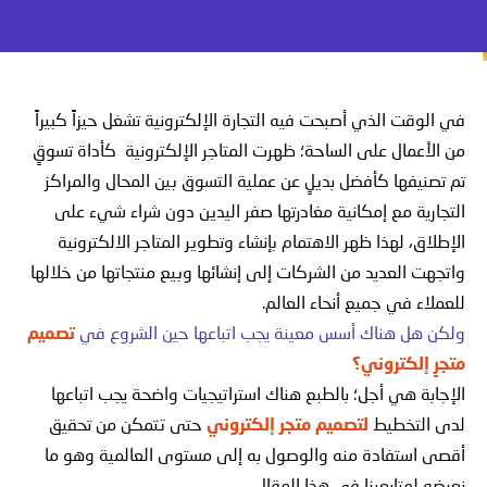
في الوقت الذي أصبحت فيه التجارة الإلكترونية تشغل حيزاً كبيراً
من الأعمال على الساحة؛ ظهرت
المتاجر الإلكترونية
كأداة تسوقٍ
تم تصنيفها كأفضل بديلٍ عن عملية التسوق بين المحال والمراكز
التجارية مع إمكانية مغادرتها صفر اليدين دون شراء شيء على
الإطلاق، لهذا ظهر الاهتمام بإنشاء وتطوير المتاجر الالكترونية
واتجهت العديد من الشركات إلى إنشائها وبيع منتجاتها من خلالها
للعملاء في جميع أنحاء العالم.
ولكن هل هناك أسس معينة يجب اتباعها حين الشروع في
تصميم
متجرٍ إلكتروني
؟
الإجابة هي أجل؛ بالطبع هناك استراتيجيات واضحة يجب اتباعها
لدى التخطيط
لتصميم متجر إلكتروني
حتى تتمكن من تحقيق
أقصى استفادة منه والوصول به إلى مستوى العالمية وهو ما
نعرضه لمتابعينا في هذا المقال.