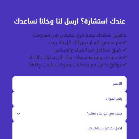
عندك استشارة؟ ارسل لنا وخلنا نساعدك
جاهزين نساعدك تصنع فرق حقيقي في مشروعك
سرعة في الإنجاز دون الإخلال بالجودة
فريق متكامل من الخبراء والمبدعين
تحديثات دورية وتحسينات بناءً على تحليلات الأداء
توافق كامل مع متطلبات محركات البحث وSEO