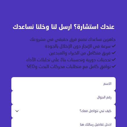
عندك استشارة؟ ارسل لنا وخلنا نساعدك
جاهزين نساعدك تصنع فرق حقيقي في مشروعك
سرعة في الإنجاز دون الإخلال بالجودة
فريق متكامل من الخبراء والمبدعين
تحديثات دورية وتحسينات بناءً على تحليلات الأداء
توافق كامل مع متطلبات محركات البحث وSEO