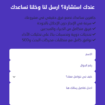
عندك استشارة؟ ارسل لنا وخلنا نساعدك
جاهزين نساعدك تصنع فرق حقيقي في مشروعك
سرعة في الإنجاز دون الإخلال بالجودة
فريق متكامل من الخبراء والمبدعين
تحديثات دورية وتحسينات بناءً على تحليلات الأداء
توافق كامل مع متطلبات محركات البحث وSEO