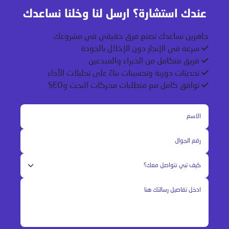
عندك استشارة؟ ارسل لنا وخلنا نساعدك
جاهزين نساعدك تصنع فرق حقيقي في مشروعك
سرعة في الإنجاز دون الإخلال بالجودة
فريق متكامل من الخبراء والمبدعين
تحديثات دورية وتحسينات بناءً على تحليلات الأداء
توافق كامل مع متطلبات محركات البحث وSEO