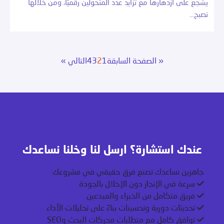
يشجع على ازدهارها مع تزايد عدد المتحولين رقميًا، ومن خلالها
تصبح…
« الصفحة السابقة
1
2
3
4
التالي »
عندك استشارة؟ ارسل لنا وخلنا نساعدك
جاهزين نساعدك تصنع فرق حقيقي في مشروعك
سرعة في الإنجاز دون الإخلال بالجودة
فريق متكامل من الخبراء والمبدعين
تحديثات دورية وتحسينات بناءً على تحليلات الأداء
توافق كامل مع متطلبات محركات البحث وSEO