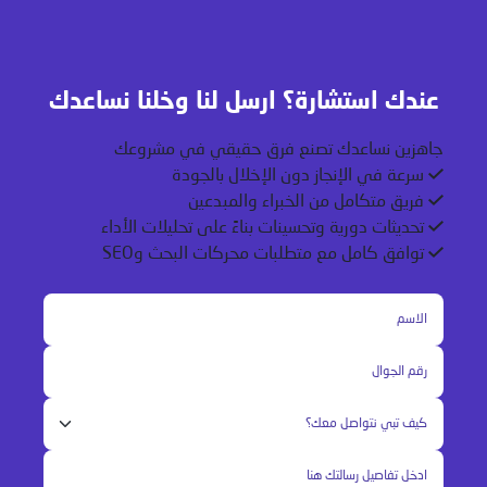
عندك استشارة؟ ارسل لنا وخلنا نساعدك
جاهزين نساعدك تصنع فرق حقيقي في مشروعك
سرعة في الإنجاز دون الإخلال بالجودة
فريق متكامل من الخبراء والمبدعين
تحديثات دورية وتحسينات بناءً على تحليلات الأداء
توافق كامل مع متطلبات محركات البحث وSEO