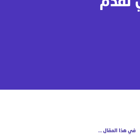
 تقدم
في هذا المقال …