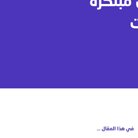
مبتكرة
ت
في هذا المقال …