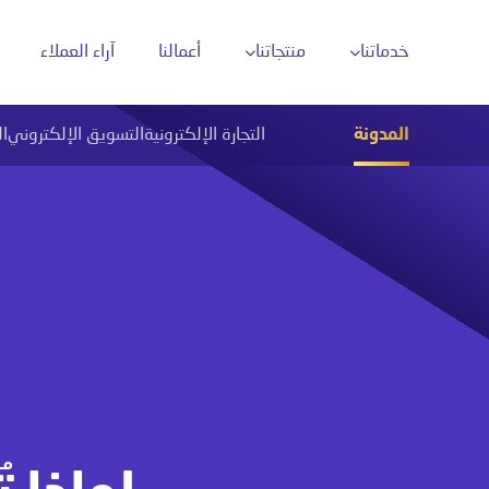
خدماتنا
منتجاتنا
أعمالنا
آراء العملاء
المدونة
التجارة الإلكترونية
التسويق الإلكتروني
ا
تحليل البيانات بالذكاء الاصطناعي
تحل
دارة محتوى وسائل التواصل
أتمتة العمليات الذكية
ن محركات البحث
روبوتات المحادثة الذكية
ن خرائط جوجل
تقنيات التعرّف على الصور
والنصوص (OCR)
حلول ذكاء اصطناعي مخصّصة
تكامل الذكاء
الاصطناعي مع الأنظمة