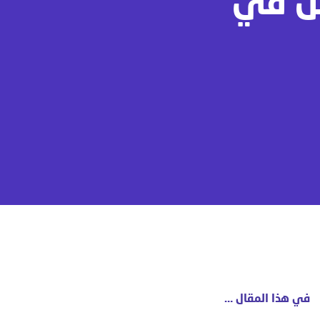
ضل في
في هذا المقال …