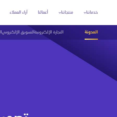
خدماتنا
منتجاتنا
أعمالنا
آراء العملاء
المدونة
التجارة الإلكترونية
التسويق الإلكتروني
ا
تحليل البيانات بالذكاء الاصطناعي
تحل
دارة محتوى وسائل التواصل
أتمتة العمليات الذكية
ن محركات البحث
روبوتات المحادثة الذكية
ن خرائط جوجل
تقنيات التعرّف على الصور
والنصوص (OCR)
حلول ذكاء اصطناعي مخصّصة
تكامل الذكاء
الاصطناعي مع الأنظمة