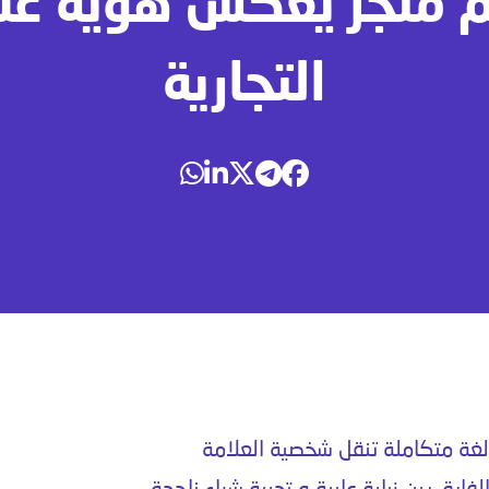
 متجر يعكس هوية عل
التجارية
غة متكاملة تنقل شخصية العلامة