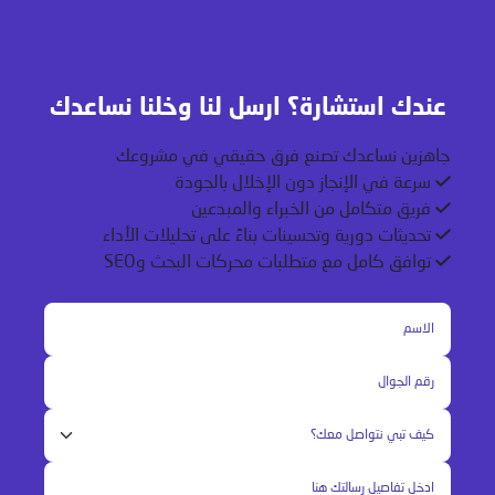
عندك استشارة؟ ارسل لنا وخلنا نساعدك
جاهزين نساعدك تصنع فرق حقيقي في مشروعك
سرعة في الإنجاز دون الإخلال بالجودة
فريق متكامل من الخبراء والمبدعين
تحديثات دورية وتحسينات بناءً على تحليلات الأداء
توافق كامل مع متطلبات محركات البحث وSEO